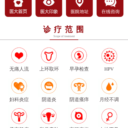
诊疗范围
Scope of treatment
无痛人流
上环取环
早孕检查
HPV
妇科炎症
阴道炎
阴道瘙痒
月经不调