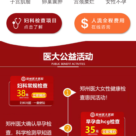
子宫肌瘤
卵巢囊肿
宫颈糜烂
女性不孕