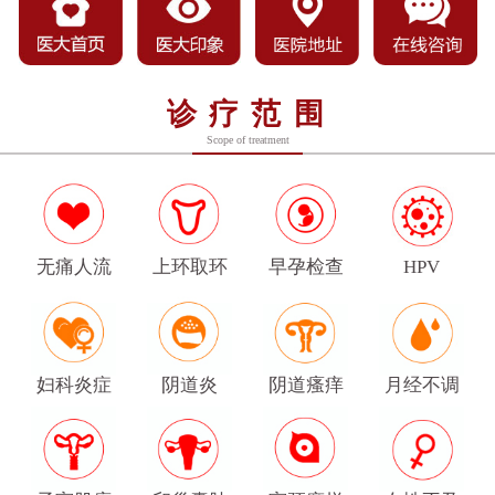
诊疗范围
Scope of treatment
无痛人流
上环取环
早孕检查
HPV
妇科炎症
阴道炎
阴道瘙痒
月经不调