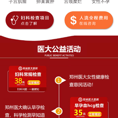
子宫肌瘤
卵巢囊肿
宫颈糜烂
女性不孕