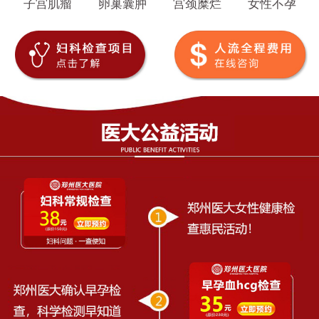
子宫肌瘤
卵巢囊肿
宫颈糜烂
女性不孕