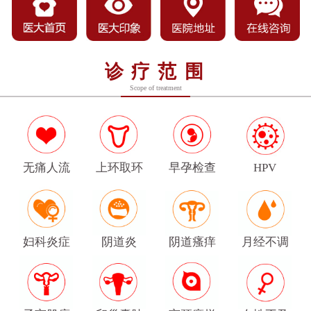
诊疗范围
Scope of treatment
无痛人流
上环取环
早孕检查
HPV
妇科炎症
阴道炎
阴道瘙痒
月经不调