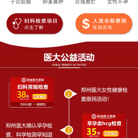
子宫肌瘤
卵巢囊肿
宫颈糜烂
女性不孕