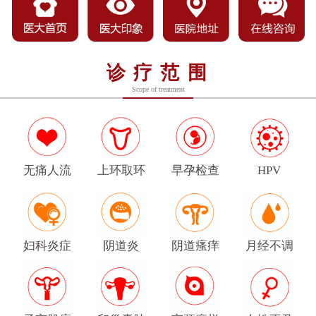
诊疗范围
Scope of treatment
无痛人流
上环取环
早孕检查
HPV
妇科炎症
阴道炎
阴道瘙痒
月经不调